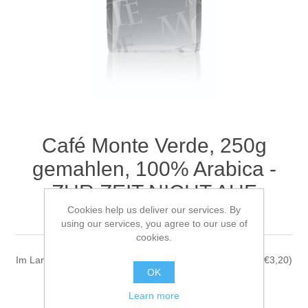
Café Monte Verde, 250g
gemahlen, 100% Arabica -
ZUR ZEIT NICHT AUF
Cookies help us deliver our services. By
LAGER-
using our services, you agree to our use of
cookies.
Im Langzeitröstverfahren bis 18 Minuten geröstet. (100g/€3,20)
OK
€ 7.48
Learn more