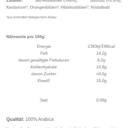
Zutaten:
Bio-Röstkaffee*(>98%), Süßholz*(<0,6%),
Kardamom*, Orangenblüten*, Hibiskusblüten*, Kristallsalz
*aus kontrolliert biologischem Anbau
Nährwerte pro 100g:
Energie
1393kj/338kcal
Fett
14,2g
davon gesättigte Fettsäuren
6,2g
Kohlenhydrate
10,8g
davon Zucker
<0,5g
Eiweiß
15,0g
Salz
0,09g
Qualität:
100% Arabica